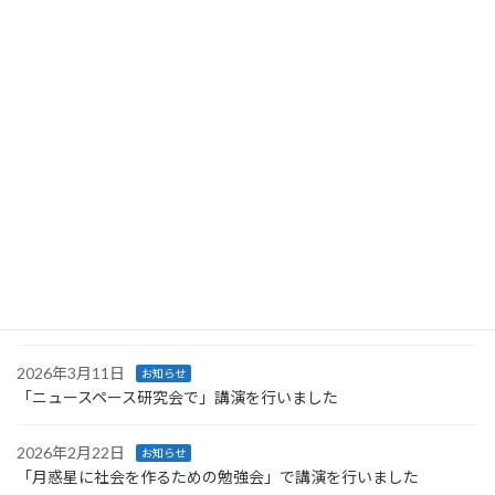
2026年5月27日
お知らせ
Space Resources Weekに登壇しました
2026年4月27日
お知らせ
Space Resources Week に登壇します
2026年4月27日
お知らせ
第66回UNISECグローバル会議で行った講義のレポートが公開され
ました
2026年4月4日
お知らせ
技術情報協会より発刊された書籍に執筆しました
2026年3月11日
お知らせ
「ニュースペース研究会で」講演を行いました
2026年2月22日
お知らせ
「月惑星に社会を作るための勉強会」で講演を行いました