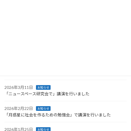
Space Resources Weekに登壇しました
2026年4月27日
お知らせ
Space Resources Week に登壇します
2026年4月27日
お知らせ
第66回UNISECグローバル会議で行った講義のレポートが公開され
ました
2026年4月4日
お知らせ
技術情報協会より発刊された書籍に執筆しました
2026年3月11日
お知らせ
「ニュースペース研究会で」講演を行いました
2026年2月22日
お知らせ
「月惑星に社会を作るための勉強会」で講演を行いました
2026年1月25日
お知らせ