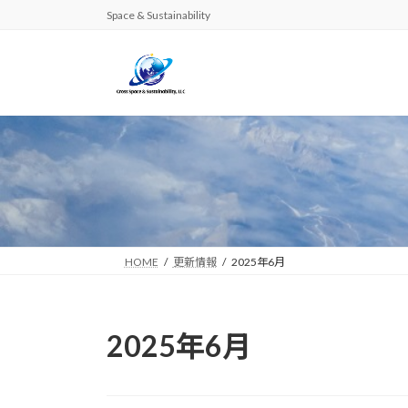
コ
ナ
Space & Sustainability
ン
ビ
テ
ゲ
ン
ー
ツ
シ
へ
ョ
ス
ン
キ
に
ッ
移
プ
動
HOME
更新情報
2025年6月
2025年6月