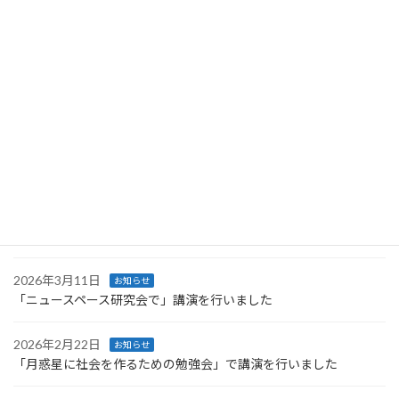
2026年5月27日
お知らせ
Space Resources Weekに登壇しました
2026年4月27日
お知らせ
Space Resources Week に登壇します
2026年4月27日
お知らせ
第66回UNISECグローバル会議で行った講義のレポートが公開され
ました
2026年4月4日
お知らせ
技術情報協会より発刊された書籍に執筆しました
2026年3月11日
お知らせ
「ニュースペース研究会で」講演を行いました
2026年2月22日
お知らせ
「月惑星に社会を作るための勉強会」で講演を行いました