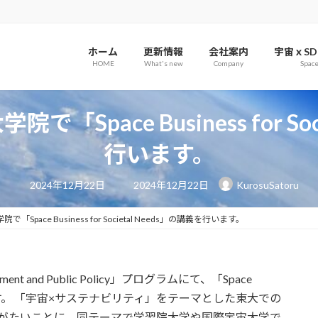
ホーム
更新情報
会社案内
宇宙ｘSD
HOME
What's new
Company
Spac
Space Business for So
行います。
最
2024年12月22日
2024年12月22日
KurosuSatoru
終
更
新
日
Space Business for Societal Needs」の講義を行います。
時
:
nt and Public Policy」プログラムにて、「Space
の講義を行います。 「宇宙×サステナビリティ」をテーマとした東大での
りがたいことに、同テーマで学習院大学や国際宇宙大学で