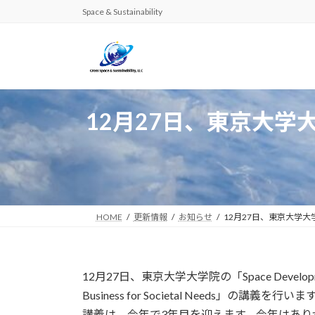
コ
ナ
Space & Sustainability
ン
ビ
テ
ゲ
ン
ー
ツ
シ
へ
ョ
ス
ン
12月27日、東京大学大学院で「
キ
に
ッ
移
プ
動
HOME
更新情報
お知らせ
12月27日、東京大学大学院で「
12月27日、東京大学大学院の「Space Developme
Business for Societal Needs」
講義は、今年で3年目を迎えます。今年はあ