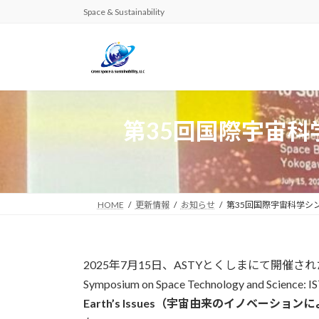
コ
ナ
Space & Sustainability
ン
ビ
テ
ゲ
ン
ー
ツ
シ
へ
ョ
ス
ン
第35回国際宇宙科
キ
に
ッ
移
プ
動
HOME
更新情報
お知らせ
第35回国際宇宙科学シ
2025年7月15日、ASTYとくしまにて開催された
Symposium on Space Technology and Scienc
Earth’s Issues（宇宙由来のイノベーシ