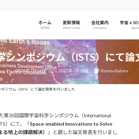
ホーム
更新情報
会社案内
宇宙ｘSD
HOME
What's new
Company
Spac
学シンポジウム（ISTS）にて
最
2025年7月26日
2025年7月26日
KurosuSatoru
終
更
新
日
ンポジウム（ISTS）にて論文発表を行いました
時
:
第35回国際宇宙科学シンポジウム（International
e: ISTS）にて、「
Space-enabled Innovations to Solve
ョンによる地上の課題解決）
」と題した論文発表を行いまし